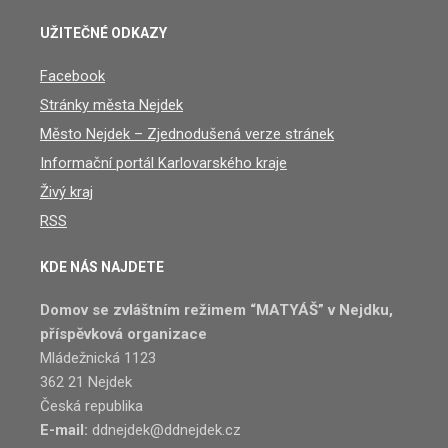
UŽITEČNÉ ODKAZY
Facebook
Stránky města Nejdek
Město Nejdek – Zjednodušená verze stránek
Informační portál Karlovarského kraje
Živý kraj
RSS
KDE NÁS NAJDETE
Domov se zvláštním režimem “MATYÁŠ” v Nejdku,
příspěvková organizace
Mládežnická 1123
362 21 Nejdek
Česká republika
E-mail:
ddnejdek@ddnejdek.cz