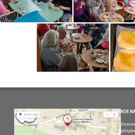
KDE N
Domov 
příspě