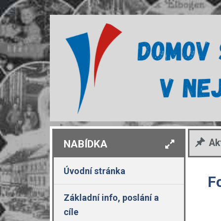
Ak
NABÍDKA
Úvodní stránka
F
Základní info, poslání a
cíle