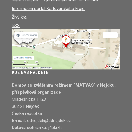
Město Nejdek – Zjednodušená verze stránek
Informační portál Karlovarského kraje
Živý kraj
RSS
KDE NÁS NAJDETE
Domov se zvláštním režimem “MATYÁŠ” v Nejdku,
příspěvková organizace
Mládežnická 1123
362 21 Nejdek
Česká republika
E-mail:
ddnejdek@ddnejdek.cz
Datová schránka:
j4eki7h