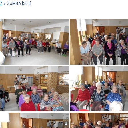
7
»
ZUMBA [304]