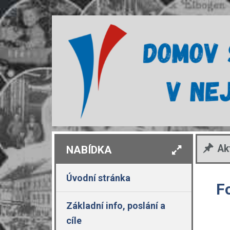
Ak
NABÍDKA
Úvodní stránka
F
Základní info, poslání a
cíle