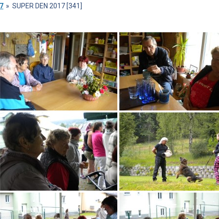
7
»
SUPER DEN 2017 [341]