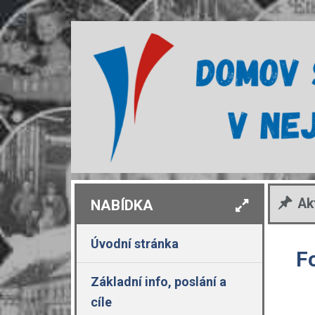
Ak
NABÍDKA
Úvodní stránka
F
Základní info, poslání a
cíle