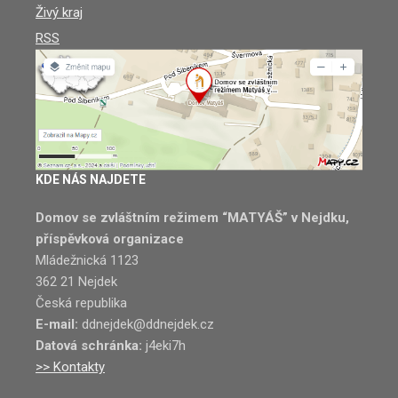
Živý kraj
RSS
KDE NÁS NAJDETE
Domov se zvláštním režimem “MATYÁŠ” v Nejdku,
příspěvková organizace
Mládežnická 1123
362 21 Nejdek
Česká republika
E-mail:
ddnejdek@ddnejdek.cz
Datová schránka:
j4eki7h
>> Kontakty