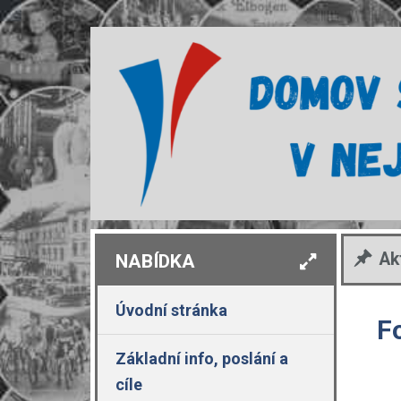
Ak
NABÍDKA
Úvodní stránka
F
Základní info, poslání a
cíle