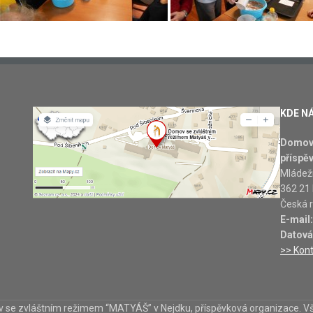
KDE N
Domov 
příspě
Mládež
362 21
Česká r
E-mail
Datová
>> Kon
 se zvláštním režimem “MATYÁŠ” v Nejdku, příspěvková organizace. V