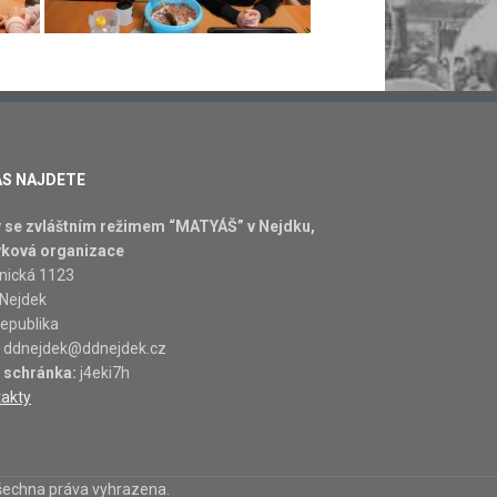
ÁS NAJDETE
se zvláštním režimem “MATYÁŠ” v Nejdku,
vková organizace
nická 1123
 Nejdek
epublika
:
ddnejdek@ddnejdek.cz
 schránka:
j4eki7h
takty
šechna práva vyhrazena.