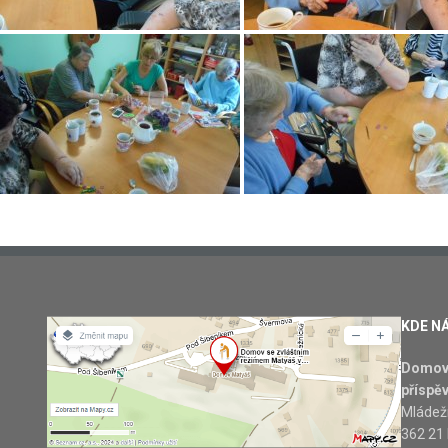
KDE N
Domov 
příspě
Mládež
362 21