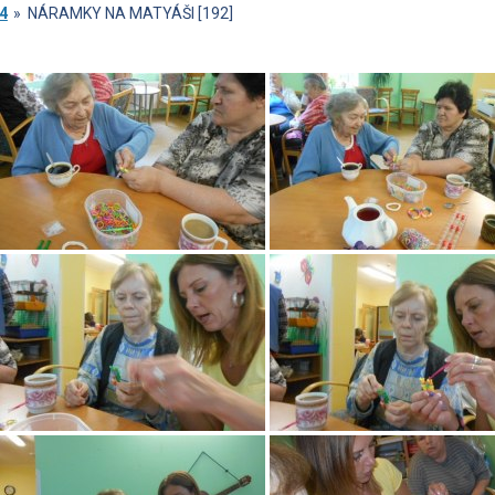
4
»
NÁRAMKY NA MATYÁŠI [192]