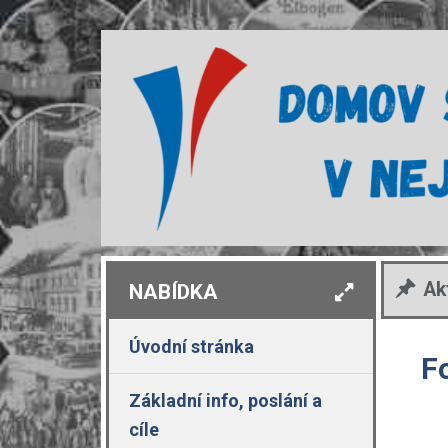
Ak
NABÍDKA
Úvodní stránka
F
Základní info, poslání a
cíle