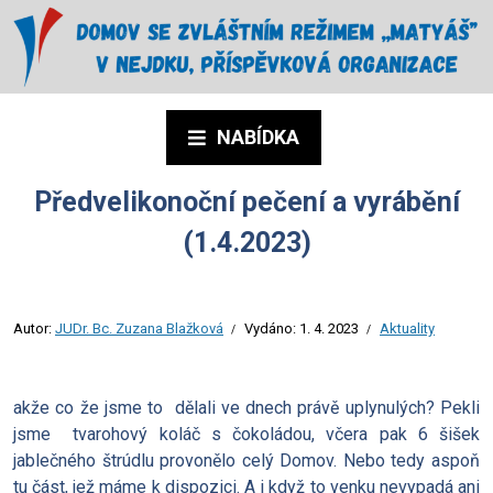
NABÍDKA
Předvelikonoční pečení a vyrábění
(1.4.2023)
Autor:
JUDr. Bc. Zuzana Blažková
Vydáno:
1. 4. 2023
Aktuality
akže co že jsme to dělali ve dnech právě uplynulých? Pekli
jsme tvarohový koláč s čokoládou, včera pak 6 šišek
jablečného štrúdlu provonělo celý Domov. Nebo tedy aspoň
tu část, jež máme k dispozici. A i když to venku nevypadá ani