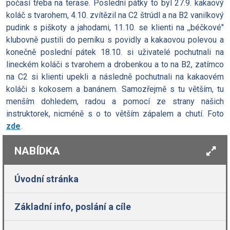
počasí třeba na terase. Poslední pátky to byl 27.9. kakaový
koláč s tvarohem, 4.10. zvítězil na C2 štrúdl a na B2 vanilkový
pudink s piškoty a jahodami, 11.10. se klienti na ,,béčkové"
klubovně pustili do perníku s povidly a kakaovou polevou a
konečně poslední pátek 18.10. si uživatelé pochutnali na
lineckém koláči s tvarohem a drobenkou a to na B2, zatímco
na C2 si klienti upekli a následně pochutnali na kakaovém
koláči s kokosem a banánem. Samozřejmě s tu větším, tu
menším dohledem, radou a pomocí ze strany našich
instruktorek, nicméně s o to větším zápalem a chutí. Foto
zde
.
NABÍDKA
Úvodní stránka
Základní info, poslání a cíle