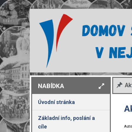
Ak
NABÍDKA
Úvodní stránka
A
Základní info, poslání a
cíle
Auto