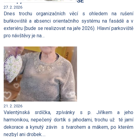
Vstupy do nového MATYÁŠE
27. 2. 2026
Dnes trochu organizačních věcí s ohledem na rušení
buňkoviště a absenci orientačního systému na fasádě a v
exteriéru (bude se realizovat na jaře 2026). Hlavní parkoviště
pro návštěvy je na…
Únor u nás
21. 2. 2026
Valentýnská srdíčka, zpívánky s p. Jiříkem a jeho
harmonikou, nepečený dortík s jahodami, trochu už té jarní
dekorace a kynutý závin s tvarohem a mákem, po kterém
nezbyl ani drobek….