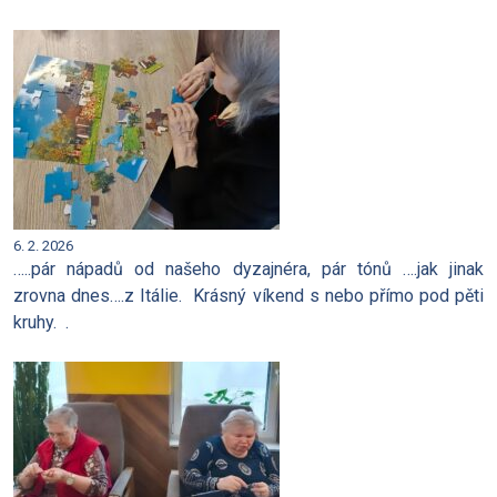
Pár obrázků z MATYÁŠE
6. 2. 2026
…..pár nápadů od našeho dyzajnéra, pár tónů ….jak jinak
zrovna dnes….z Itálie. Krásný víkend s nebo přímo pod pěti
kruhy. .