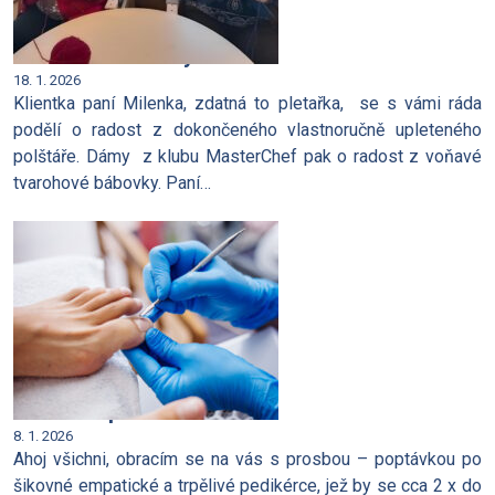
První lednové dny u nás
18. 1. 2026
Klientka paní Milenka, zdatná to pletařka, se s vámi ráda
podělí o radost z dokončeného vlastnoručně upleteného
polštáře. Dámy z klubu MasterChef pak o radost z voňavé
tvarohové bábovky. Paní…
Hledáme pedikérku
8. 1. 2026
Ahoj všichni, obracím se na vás s prosbou – poptávkou po
šikovné empatické a trpělivé pedikérce, jež by se cca 2 x do