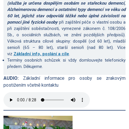
(služba je určena dospělým osobám se stařeckou demencí,
Alzheimerovou demencí a ostatními typy demencí ve věku od
60 let, jejichž stav odpovídá těžké nebo úplné závislosti na
pomoci jiné fyzické osoby
při zajištění péče o vlastní osobu a
při zajištění soběstačnosti, vymezené zákonem č. 108/2006
Sb., o sociálních službách, ve znění pozdějších předpisů).
Věková struktura cílové skupiny: dospělí (od 60 let), mladší
senioři (65 – 80 let), starší senioři (nad 80 let). Více
viz
Základní info, poslání a cíle
.
Termíny osobních schůzek si vždy domlouvejte telefonicky
předem. Děkujeme.
AUDIO:
Základní informace pro osoby se zrakovým
postižením včetně kontaktu